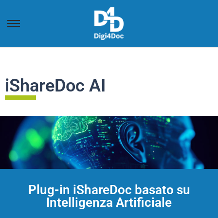
iShareDoc AI
Plug-in iShareDoc basato su
Intelligenza Artificiale