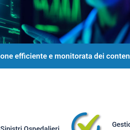
ne efficiente e monitorata dei contenz
Gesti
Sinistri Ospedalieri