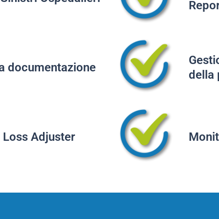
Repor
Gesti
lla documentazione
della
il Loss Adjuster
Monit