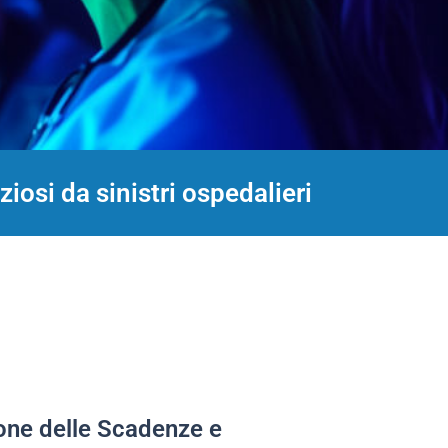
iosi da sinistri ospedalieri
one delle Scadenze e